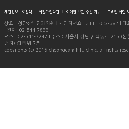
개인정보보호정책
l
회원가입약관
l
이메일 무단 수집 거부
l
모바일 화면 
상호 : 청담산부인과의원 l 사업자번호 : 211-10-57382 l 대
l 전화: 02-544-7888
팩스 : 02-544-7247 l 주소 : 서울시 강남구 학동로 215 (논
번지) CL타워 7층
copyrights (c) 2016 cheongdam hifu clinic. all rights res